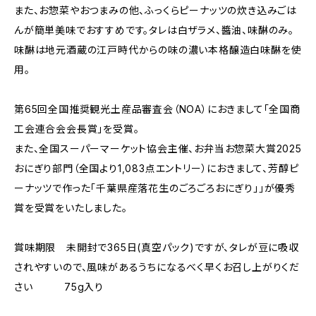
また、お惣菜やおつまみの他、ふっくらピーナッツの炊き込みごは
んが簡単美味でおすすめです。タレは白ザラメ、醬油、味醂のみ。
味醂は地元酒蔵の江戸時代からの味の濃い本格醸造白味醂を使
用。
第65回全国推奨観光土産品審査会（NOA）におきまして「全国商
工会連合会会長賞」を受賞。
また、全国スーパーマーケット協会主催、お弁当お惣菜大賞2025
おにぎり部門（全国より1,083点エントリー）におきまして、芳醇ピ
ーナッツで作った「千葉県産落花生のごろごろおにぎり」」が優秀
賞を受賞をいたしました。
賞味期限 未開封で365日(真空パック)ですが、タレが豆に吸収
されやすいので、風味があるうちになるべく早くお召し上がりくだ
さい 75g入り