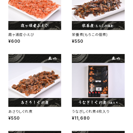
霞ヶ浦産小えび
栄養煮(もろこの佃煮)
¥600
¥550
あさりしぐれ煮
うなぎしぐれ煮4枚入り
¥550
¥11,680