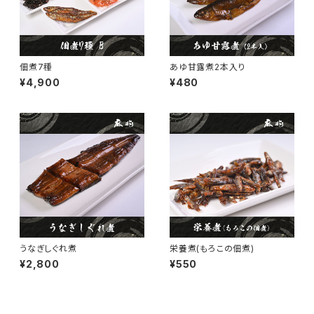
佃煮7種
あゆ甘露煮2本入り
¥4,900
¥480
うなぎしぐれ煮
栄養煮(もろこの佃煮)
¥2,800
¥550