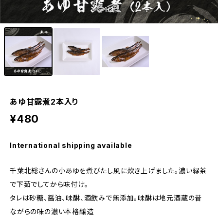
1
/3
あゆ甘露煮2本入り
¥480
International shipping available
千葉北総さんの小あゆを煮びたし風に炊き上げました。濃い緑茶
で下茹でしてから味付け。
タレは砂糖、醤油、味醂、酒飲みで無添加。味醂は地元酒蔵の昔
ながらの味の濃い本格醸造