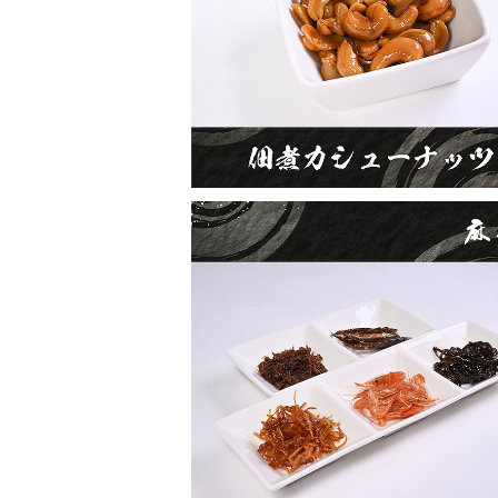
¥550
佃煮5種A
¥2,300