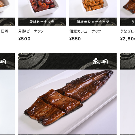
り佃煮
芳醇ピーナッツ
佃煮カシューナッツ
うなぎ
¥500
¥550
¥2,80
うなぎしぐれ煮
¥2,800