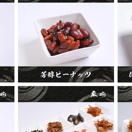
芳醇ピーナッツ
¥500
佃煮7種