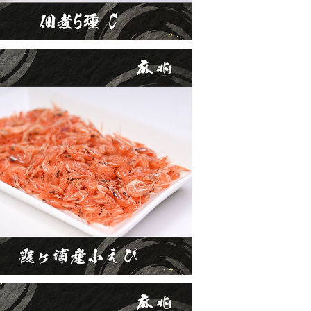
霞ヶ浦産小えび
¥600