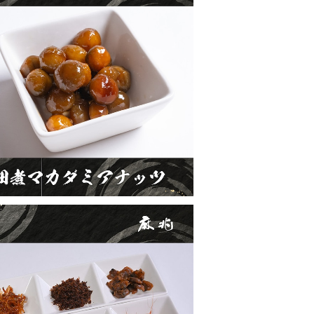
佃煮マカダミアナッツ
¥600
佃煮6種