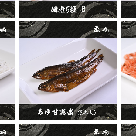
あゆ甘露煮2本入り
¥480