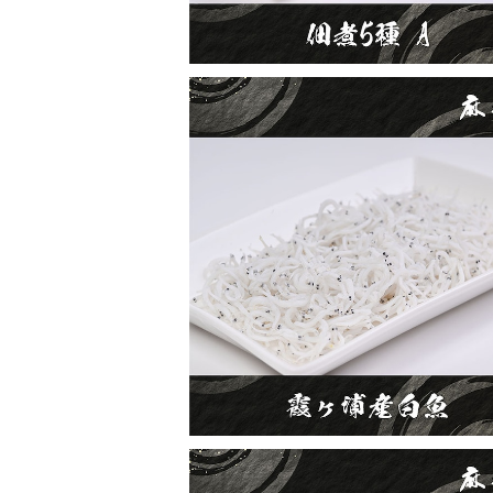
霞ヶ浦産白魚
¥900