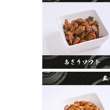
あさりソフト（佃煮）
¥500
佃煮カシューナッツ