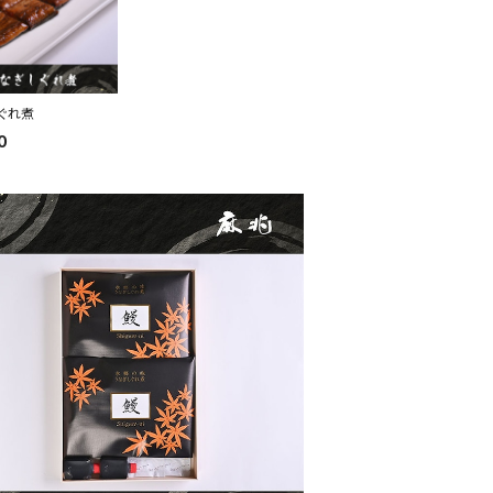
しぐれ煮
0
うなぎしぐれ煮2枚入り
¥5,950