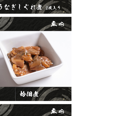
九十九里産はまぐり佃煮
¥2,300