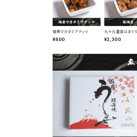
佃煮マカダミアナッツ
九十九里産はまぐ
¥600
¥2,300
SOLD OUT
うなぎの蒲焼
¥2,900